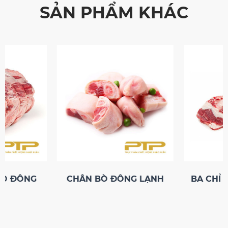
SẢN PHẨM KHÁC
BÒ ĐÔNG
CHÂN BÒ ĐÔNG LẠNH
BA CHỈ 